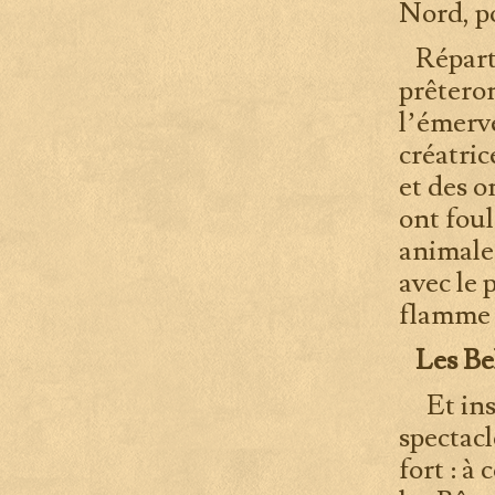
Nord, p
Répartis
prêteron
l’émerve
créatric
et des o
ont foul
animales
avec le 
flamme g
Les Be
Et ins
spectacl
fort : à