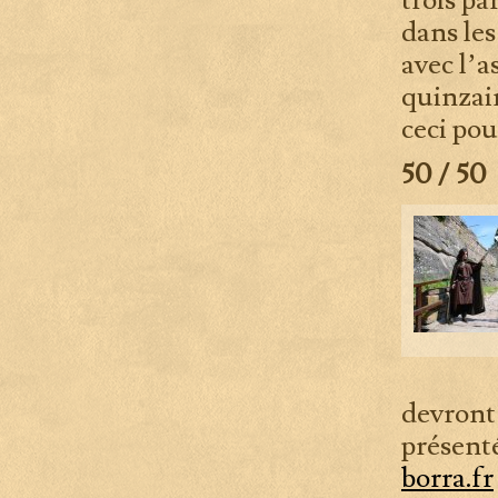
trois pa
dans les
avec l’a
quinzai
ceci pou
50 / 50
devront
présenté
borra.fr