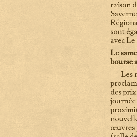
raison d
Saverne
Régional
sont éga
avec Le
Le samed
bourse a
Les ré
proclam
des prix
journée
proximit
nouvell
œuvres 
(salle d