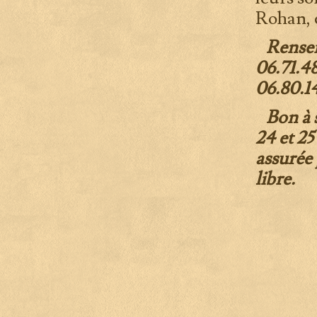
Rohan, e
Rensei
06.71.48
06.80.14
Bon à 
24 et 25
assurée 
libre.