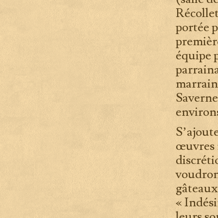
Récolle
portée p
premièr
équipe 
parrain
marrain
Saverne
environ
S’ajoute
œuvres n
discréti
voudront
gâteaux,
« Indési
leurs so