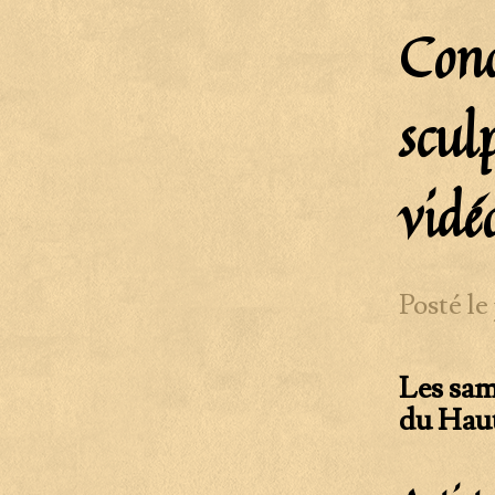
Conc
scul
vidé
Posté le
Les sam
du Haut