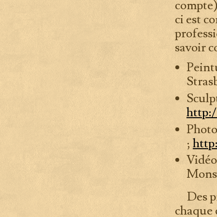
compte)
ci est c
professi
savoir 
P
eint
Stras
Sculp
http:
Photo
;
http
Vidéo
Monsw
Des pri
chaque c