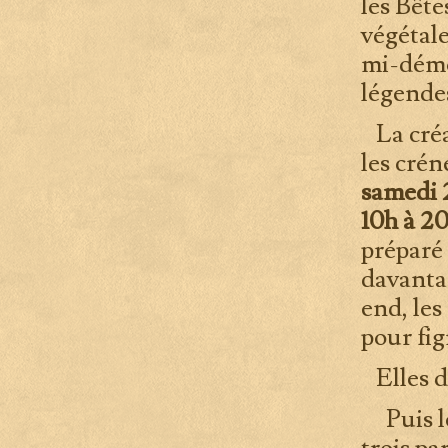
les Bête
végétal
mi-démon
légendes
La créat
les crén
samedi 2
10h à 20
préparé
davantag
end, les
pour fig
Elles d
Puis les